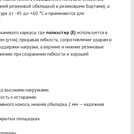
нней резиновой обкладкой и резиновыми бортами), а
уре от -45 до +60 °C и применяются для
.
тканевого каркаса, где
полиэстер (E)
используется в
м (уток), придавая гибкость, сопротивление ударам и
ддержки нагрузки, а верхние и нижние резиновые
жению при сохранении гибкости и хорошей
од высокими нагрузками.
ость к истиранию.
ивного износа, нижняя обкладка 2 мм — надежная
открытых площадках.
териалы.