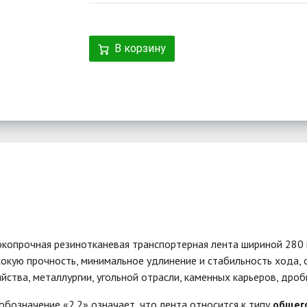
В корзину
копрочная резинотканевая транспортерная лента шириной 280 
ысокую прочность, минимальное удлинение и стабильность хода
ства, металлургии, угольной отрасли, каменных карьеров, дроби
бозначение «2.2» означает, что лента относится к типу
общег