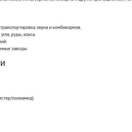
 транспортировка зерна и комбикормов.
гля, руды, кокса.
вий.
онные заводы.
ки
эстер/полиамид)