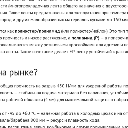
ности (многопрокладочная лента общего назначения с двухсторо
ния. Такие ленты предназначены для эксплуатации при температ
х пород и других малоабразивных материалов кусками до 150 мм
тся как
полиэстер/полиамид
(или полиэстер/нейлон). Это тип 
ю прочность и низкое растяжение, а
полиамид (P)
— в поперечно
рокладываются между резиновыми прослойками для адгезии и по
а ленты. Такое сочетание делает EP-ленту устойчивой к растя
на рынке?
— общая прочность на разрыв 450 Н/мм для уверенной работы п
хность — стабильная подача материала без налипания, устойчив
на рабочей обкладки (4 мм) для максимальной защиты от абраз
а от -45 до +60 °C — надежная работа в холодных цехах и на 
вала/барабана 800 мм — ресурс и плавность хода.
ебень, песок, глина, зерно, комбикорма и другие промышленные ма