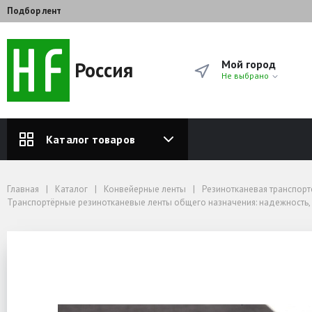
Подбор лент
Россия
Мой город
Не выбрано
Каталог товаров
Главная
Каталог
Конвейерные ленты
Резинотканевая транспортерная лента от завода‑производителя — купить 
Главная
Каталог
Конвейерные ленты
Резинотканевая транспорт
Транспортёрные резинотканевые ленты общего назначения: надежность, у
Транспортёрные резинотканевые ленты общего назначения: надежность, 
Конвейерная лента 3 прокладки (9-10 мм)
Лента конвейерная 2.2 280-3-EP450/3 4+2 НБ
Лента конвейерная 2.2 2