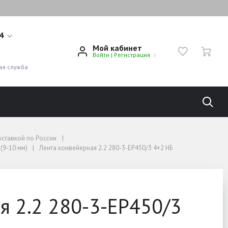
14
Мой кабинет
Войти
|
Регистрация
1
ая служба
оставкой по России
(9-10 мм)
Лента конвейерная 2.2 280-3-EP450/3 4+2 НБ
я 2.2 280-3-EP450/3