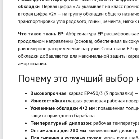
обкладки
. Первая цифра «2» указывает на класс проч
вторая цифра «2» — на группу обкладки общего назначе
транспортировки угля рядового, глины, цемента, мягки
Что такое ткань EP:
Аббревиатура
EP
расшифровывае
продольном направлении (основа), обеспечивая высоку
равномерное распределение нагрузки. Слои ткани EP п
обкладки добавляются для максимальной защиты каркас
амортизации.
Почему это лучший выбор 
Высокопрочная
: каркас EP450/3 (3 прокладки) 
Износостойкая
гладкая резиновая рабочая повер
Усиленные обкладки 4+2 мм
: повышенная толщи
защита приводного барабана.
Температурный диапазон
: рабочая температур
Оптимальна для 280 мм
: минимальный диаметр 
Для сыпучих и кусковых грузов
: уголь, руда, щ