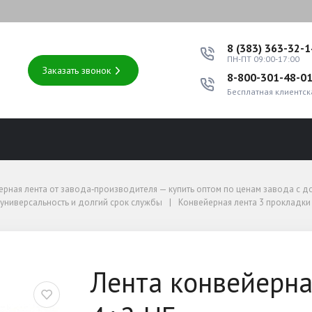
8 (383) 363-32-
ПН-ПТ 09:00-17:00
Заказать звонок
8-800-301-48-0
Бесплатная клиентск
оптом по ценам завода с доставкой по России
ерная лента от завода‑производителя — купить оптом по ценам завода с д
ниверсальность и долгий срок службы
универсальность и долгий срок службы
Конвейерная лента 3 прокладки 
80-3-EP450/3 4+2 НБ
Лента конвейерна