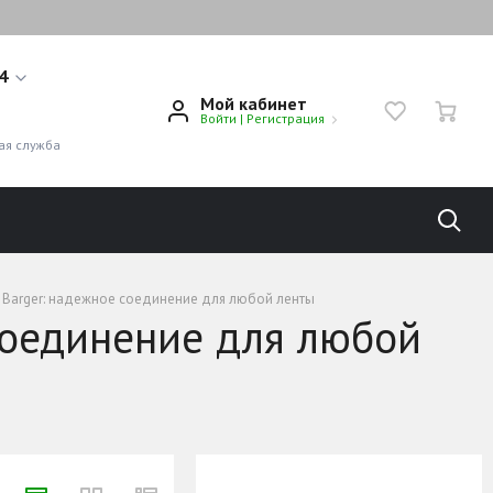
14
Мой кабинет
Войти
|
Регистрация
1
ая служба
 Barger: надежное соединение для любой ленты
соединение для любой