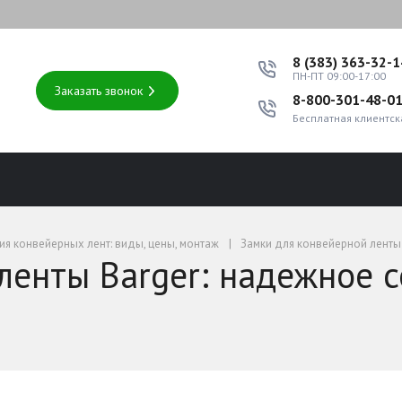
8 (383) 363-32-
ПН-ПТ 09:00-17:00
Заказать звонок
8-800-301-48-0
Бесплатная клиентск
ия конвейерных лент: виды, цены, монтаж
Замки для конвейерной ленты
ленты Barger: надежное 