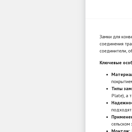
Замки для конв
соединения тра
соединители, о
Ключевые осо
Материа
покрытием
Типы зам
Plate), а
Надежнос
подходят 
Примене
сельском 
Монтаж: