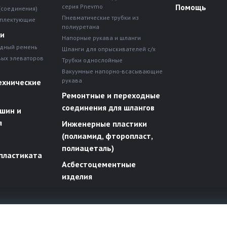
Помощь
серия Pnevmo
(соединения)
Пневматические трубки из
мплектующие
полиуретана
ни
Напорные рукава и шланги
дный ремень
Шланги для опрыскивателей с/х
вых элеваторов
Трубки однослойные
Вакуумные напорно-всасывающие
рукава
ехнические
Ремонтные и переходные
соединения для шлангов
шин и
я
Инженерные пластики
(полиамид, фторопласт,
полиацеталь)
пластиката
Асбестоцементные
изделия
х правах.