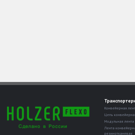
Транспортер
Конвейерная лен
Цепь конвейерна
Модульная лента
Лента конвейерн
резинотканевая