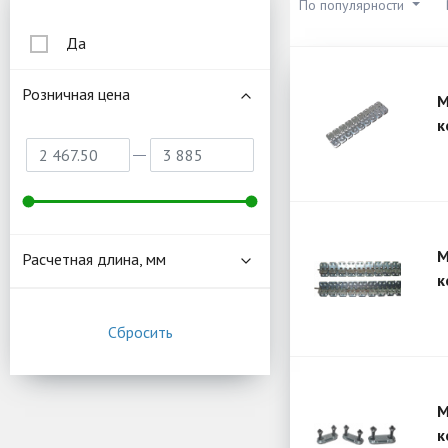
По популярности
Да
Розничная цена
М
к
М
Расчетная длина, мм
к
М
к