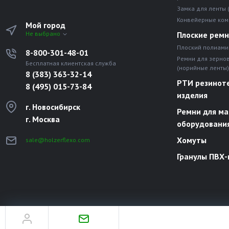
Замка для ленты 
Конвейерные ко
Мой город
Не выбрано
Плоские рем
Плоский полиами
8-800-301-48-01
Ремни для зерно
Бесплатная клиентская служба
(норийные ленты)
8 (383) 363-32-14
РТИ резинот
8 (495) 015-73-84
изделия
г. Новосибирск
Ремни для ма
г. Москва
оборудовани
Хомуты
sale@holzerflexo.com
Гранулы ПВХ-
© Все права защищены. Информация сайта защищена законом об авторски