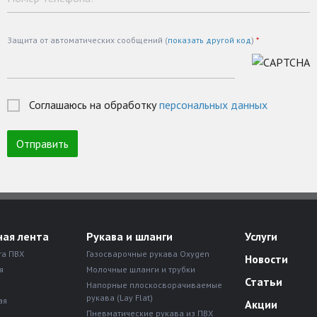
Защита от автоматических сообщений (
показать другой код
)
*
Соглашаюсь на обработку
персональных данных
ная лента
Рукава и шланги
Услуги
та ПВХ
Газосварочные рукава Oxygen
Новости
я
Молочные шланги и трубки
Статьи
Напорные плоскосворачиваемые
рукава (Lay Flat)
ая
Акции
Пневматические рукава из ПВХ