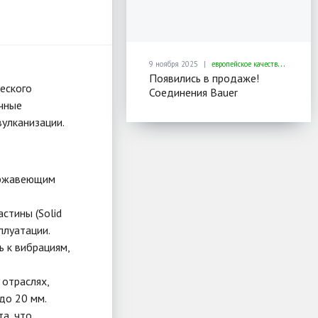
9 ноября 2025
европейское качество для ремонта и монтажа резервуаров
Появились в продаже!
еского
Соединения Bauer
ечные
улканизации.
ержавеющим
стины (Solid
плуатации.
 к вибрациям,
 отраслях,
до 20 мм.
а, что