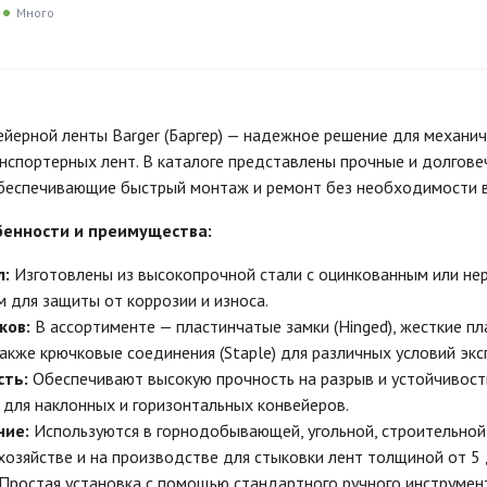
Много
ейерной ленты Barger (Баргер) — надежное решение для механич
нспортерных лент. В каталоге представлены прочные и долгов
беспечивающие быстрый монтаж и ремонт без необходимости в
бенности и преимущества:
л:
Изготовлены из высокопрочной стали с оцинкованным или н
 для защиты от коррозии и износа.
ков:
В ассортименте — пластинчатые замки (Hinged), жесткие пла
 также крючковые соединения (Staple) для различных условий экс
ть:
Обеспечивают высокую прочность на разрыв и устойчивость
для наклонных и горизонтальных конвейеров.
ние:
Используются в горнодобывающей, угольной, строительной
хозяйстве и на производстве для стыковки лент толщиной от 5 
Простая установка с помощью стандартного ручного инструмент