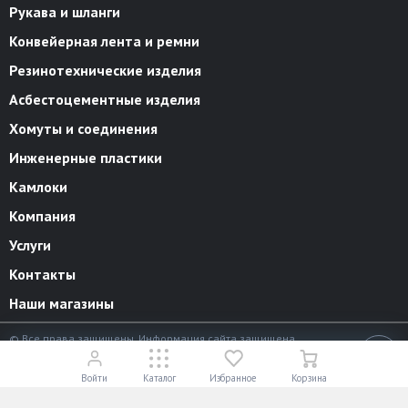
Рукава и шланги
Конвейерная лента и ремни
Резинотехнические изделия
Асбестоцементные изделия
Хомуты и соединения
Инженерные пластики
Камлоки
Компания
Услуги
Контакты
Наши магазины
© Все права защищены. Информация сайта защищена
законом об авторских правах.
18+
Разработано в
«АЛЬФА Системс»
Войти
Каталог
Избранное
Корзина