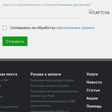
Защита от автоматических сообщений (
показать другой код
)
*
Соглашаюсь на обработку
персональных данных
ная лента
Рукава и шланги
Услуги
та ПВХ
Газосварочные рукава Oxygen
Новости
я
Молочные шланги и трубки
Статьи
Напорные плоскосворачиваемые
рукава (Lay Flat)
ая
Акции
Пневматические рукава из ПВХ
Помощь
серия Pnevmo
(соединения)
Пневматические трубки из