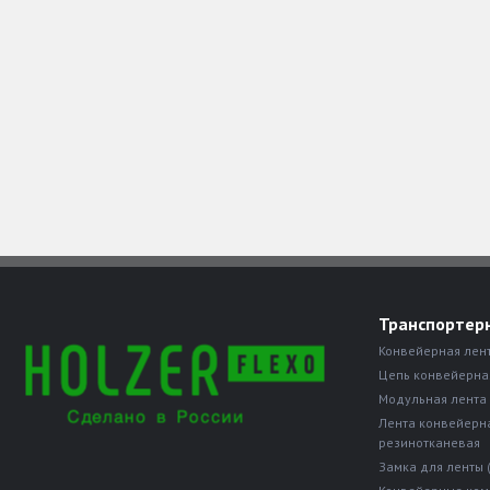
Транспортер
Конвейерная лен
Цепь конвейерна
Модульная лента
Лента конвейерн
резинотканевая
Замка для ленты 