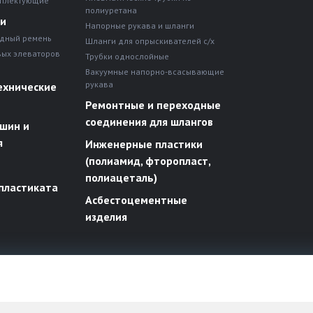
мплектующие
полиуретана
ни
Напорные рукава и шланги
дный ремень
Шланги для опрыскивателей с/х
вых элеваторов
Трубки однослойные
Вакуумные напорно-всасывающие
рукава
ехнические
Ремонтные и переходные
соединения для шлангов
шин и
я
Инженерные пластики
(полиамид, фторопласт,
полиацеталь)
пластиката
Асбестоцементные
изделия
х правах.