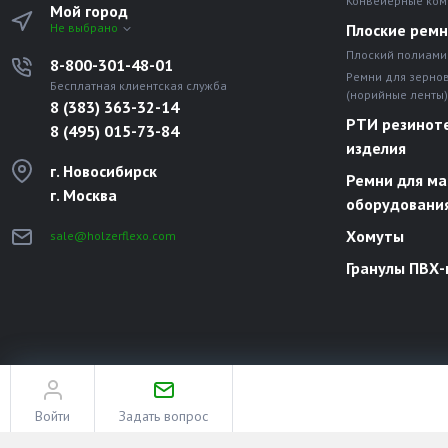
Конвейерные ко
Мой город
Не выбрано
Плоские рем
Плоский полиами
8-800-301-48-01
Ремни для зерно
Бесплатная клиентская служба
(норийные ленты)
8 (383) 363-32-14
РТИ резинот
8 (495) 015-73-84
изделия
г. Новосибирск
Ремни для ма
г. Москва
оборудовани
Хомуты
sale@holzerflexo.com
Гранулы ПВХ-
© Все права защищены. Информация сайта защищена законом об авторски
Разработано в
«АЛЬФА Системс»
Войти
Задать вопрос