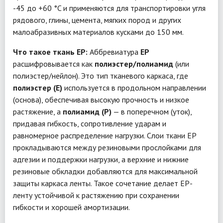
-45 до +60 °C и применяются для транспортировки угля
рядового, глины, цемента, мягких пород и других
малоабразивных материалов кусками до 150 мм.
Что такое ткань EP:
Аббревиатура
EP
расшифровывается как
полиэстер/полиамид
(или
полиэстер/нейлон). Это тип тканевого каркаса, где
полиэстер (E)
используется в продольном направлении
(основа), обеспечивая высокую прочность и низкое
растяжение, а
полиамид (P)
— в поперечном (уток),
придавая гибкость, сопротивление ударам и
равномерное распределение нагрузки. Слои ткани EP
прокладываются между резиновыми прослойками для
адгезии и поддержки нагрузки, а верхние и нижние
резиновые обкладки добавляются для максимальной
защиты каркаса ленты. Такое сочетание делает EP-
ленту устойчивой к растяжению при сохранении
гибкости и хорошей амортизации.