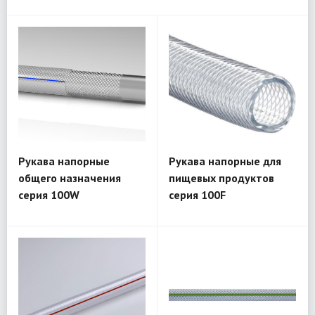
Рукава напорные
Рукава напорные для
общего назначения
пищевых продуктов
серия 100W
серия 100F