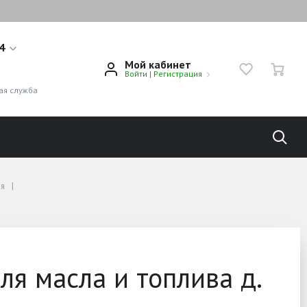
14
Мой кабинет
Войти
|
Регистрация
1
ая служба
ия
ля масла и топлива д.