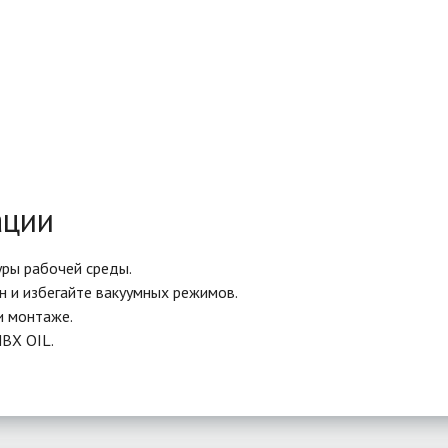
ации
уры рабочей среды.
 и избегайте вакуумных режимов.
и монтаже.
ВХ OIL.