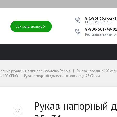
8 (383) 363-32-
ПН-ПТ 09:00-17:00
Заказать звонок
8-800-301-48-0
Бесплатная клиентск
порные рукава и шланги производство Россия
Рукава напорные 100 сер
я 100 GPBC)
Рукав напорный для масла и топлива д. 25x31 мм
 100 GPBC)
а и топлива д. 25x31 мм
Рукав напорный д