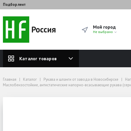
Подбор лент
Россия
Мой город
Не выбрано
Каталог товаров
Главная
Каталог
Рукава и шланги от завода в Новосибирске
Напорные рукава и шланги производство Россия
Главная
Каталог
Рукава и шланги от завода в Новосибирске
На
Рукава напорные 100 серия
Маслобензостойкие, антистатические напорно-всасывающие рукава (сери
Маслобензостойкие, антистатические напорно-всасывающие рукава (серия
Рукав напорный для масла и топлива д. 25x31 мм
Рукав напорный для масл