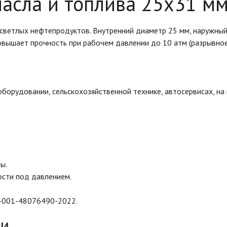
асла и топлива 25x31 мм
х светлых нефтепродуктов. Внутренний диаметр 25 мм, наружны
ышает прочность при рабочем давлении до 10 атм (разрывное —
орудовании, сельскохозяйственной технике, автосервисах, на п
ы.
сти под давлением.
9-001-48076490-2022.
ки