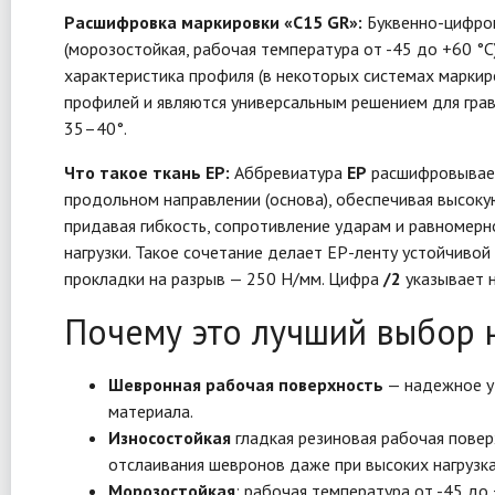
Расшифровка маркировки «С15 GR»:
Буквенно-цифро
(морозостойкая, рабочая температура от -45 до +60 °C
характеристика профиля (в некоторых системах маркир
профилей и являются универсальным решением для грави
35–40°.
Что такое ткань EP:
Аббревиатура
EP
расшифровывае
продольном направлении (основа), обеспечивая высокую
придавая гибкость, сопротивление ударам и равномерн
нагрузки. Такое сочетание делает EP-ленту устойчиво
прокладки на разрыв — 250 Н/мм. Цифра
/2
указывает н
Почему это лучший выбор 
Шевронная рабочая поверхность
— надежное уд
материала.
Износостойкая
гладкая резиновая рабочая повер
отслаивания шевронов даже при высоких нагрузка
Морозостойкая
: рабочая температура от -45 до