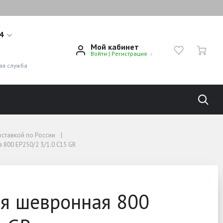
14
Мой кабинет
Войти
|
Регистрация
1
ая служба
оставкой по России
 800 ЕР250/2 3/1.0 С15 GR
С15 GR
ая шевронная 800