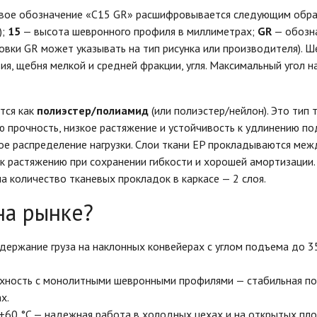
вое обозначение «С15 GR» расшифровывается следующим обр
);
15
— высота шевронного профиля в миллиметрах;
GR
— обозна
овки GR может указывать на тип рисунка или производителя). Ш
я, щебня мелкой и средней фракции, угля. Максимальный угол н
тся как
полиэстер/полиамид
(или полиэстер/нейлон). Это тип 
 прочность, низкое растяжение и устойчивость к удлинению под
ое распределение нагрузки. Слои ткани EP прокладываются ме
й к растяжению при сохранении гибкости и хорошей амортизации
а количество тканевых прокладок в каркасе — 2 слоя.
на рынке?
ержание груза на наклонных конвейерах с углом подъема до 
хность с монолитными шевронными профилями — стабильная под
х.
 +60 °C — надежная работа в холодных цехах и на открытых пл