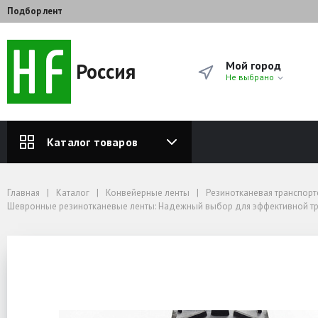
Подбор лент
Россия
Мой город
Не выбрано
Каталог товаров
Главная
Каталог
Конвейерные ленты
Резинотканевая транспортерная лента от завода‑производителя — купить 
Главная
Каталог
Конвейерные ленты
Резинотканевая транспорт
Шевронные резинотканевые ленты: Надежный выбор для эффективной тра
Шевронные резинотканевые ленты: Надежный выбор для эффективной тр
Лента конвейерная шевронная 800 ЕР250/2 3/1.0 С15 GR
Лента конвейерная шевро