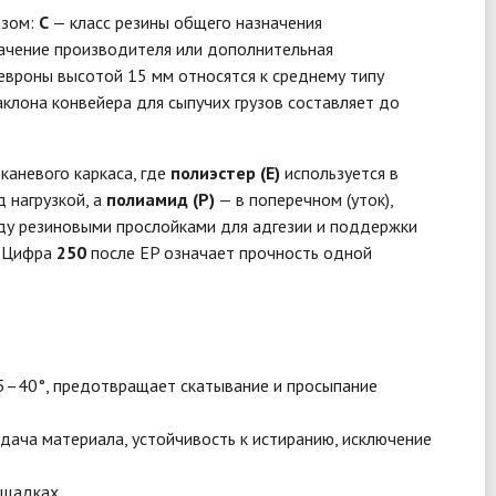
азом:
С
— класс резины общего назначения
чение производителя или дополнительная
евроны высотой 15 мм относятся к среднему типу
аклона конвейера для сыпучих грузов составляет до
тканевого каркаса, где
полиэстер (E)
используется в
 нагрузкой, а
полиамид (P)
— в поперечном (уток),
жду резиновыми прослойками для адгезии и поддержки
. Цифра
250
после EP означает прочность одной
35–40°, предотвращает скатывание и просыпание
ача материала, устойчивость к истиранию, исключение
ощадках.