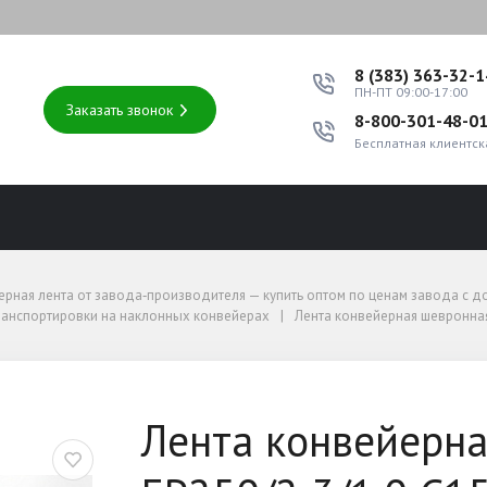
8 (383) 363-32-
ПН-ПТ 09:00-17:00
Заказать звонок
8-800-301-48-0
Бесплатная клиентск
оптом по ценам завода с доставкой по России
ерная лента от завода‑производителя — купить оптом по ценам завода с д
нспортировки на наклонных конвейерах
анспортировки на наклонных конвейерах
Лента конвейерная шевронная
нная 800 ЕР250/2 3/1.0 
Лента конвейерн