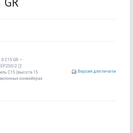
5 GR
.0 С15 GR —
 EP250/2 (2
Версия для печати
иль С15 (высота 15
наклонных конвейерах