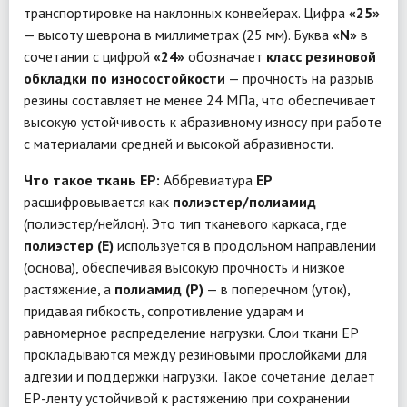
транспортировке на наклонных конвейерах. Цифра
«25»
— высоту шеврона в миллиметрах (25 мм). Буква
«N»
в
сочетании с цифрой
«24»
обозначает
класс резиновой
обкладки по износостойкости
— прочность на разрыв
резины составляет не менее 24 МПа, что обеспечивает
высокую устойчивость к абразивному износу при работе
с материалами средней и высокой абразивности.
Что такое ткань EP:
Аббревиатура
EP
расшифровывается как
полиэстер/полиамид
(полиэстер/нейлон). Это тип тканевого каркаса, где
полиэстер (E)
используется в продольном направлении
(основа), обеспечивая высокую прочность и низкое
растяжение, а
полиамид (P)
— в поперечном (уток),
придавая гибкость, сопротивление ударам и
равномерное распределение нагрузки. Слои ткани EP
прокладываются между резиновыми прослойками для
адгезии и поддержки нагрузки. Такое сочетание делает
EP-ленту устойчивой к растяжению при сохранении