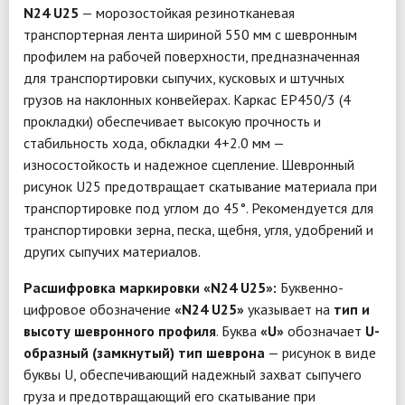
N24 U25
— морозостойкая резинотканевая
транспортерная лента шириной 550 мм с шевронным
профилем на рабочей поверхности, предназначенная
для транспортировки сыпучих, кусковых и штучных
грузов на наклонных конвейерах. Каркас EP450/3 (4
прокладки) обеспечивает высокую прочность и
стабильность хода, обкладки 4+2.0 мм —
износостойкость и надежное сцепление. Шевронный
рисунок U25 предотвращает скатывание материала при
транспортировке под углом до 45°. Рекомендуется для
транспортировки зерна, песка, щебня, угля, удобрений и
других сыпучих материалов.
Расшифровка маркировки «N24 U25»:
Буквенно-
цифровое обозначение
«N24 U25»
указывает на
тип и
высоту шевронного профиля
. Буква
«U»
обозначает
U-
образный (замкнутый) тип шеврона
— рисунок в виде
буквы U, обеспечивающий надежный захват сыпучего
груза и предотвращающий его скатывание при