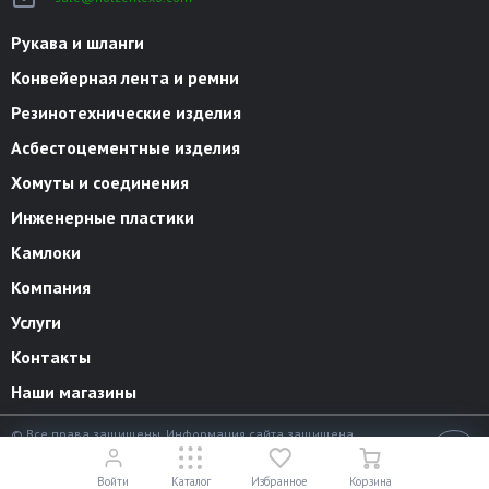
Рукава и шланги
Конвейерная лента и ремни
Резинотехнические изделия
Асбестоцементные изделия
Хомуты и соединения
Инженерные пластики
Камлоки
Компания
Услуги
Контакты
Наши магазины
© Все права защищены. Информация сайта защищена
законом об авторских правах.
18+
Разработано в
«АЛЬФА Системс»
Войти
Каталог
Избранное
Корзина