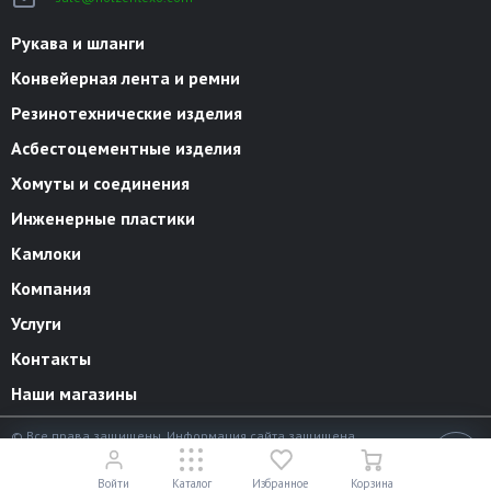
Рукава и шланги
Конвейерная лента и ремни
Резинотехнические изделия
Асбестоцементные изделия
Хомуты и соединения
Инженерные пластики
Камлоки
Компания
Услуги
Контакты
Наши магазины
© Все права защищены. Информация сайта защищена
законом об авторских правах.
18+
Разработано в
«АЛЬФА Системс»
Войти
Каталог
Избранное
Корзина