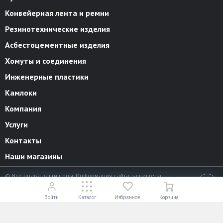
Конвейерная лента и ремни
Резинотехнические изделия
Асбестоцементные изделия
Хомуты и соединения
Инженерные пластики
Камлоки
Компания
Услуги
Контакты
Наши магазины
© Все права защищены. Информация сайта защищена
законом об авторских правах.
18+
Разработано в
«АЛЬФА Системс»
Войти
Каталог
Избранное
Корзина