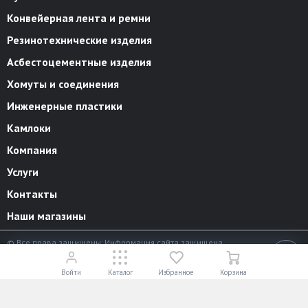
Конвейерная лента и ремни
Резинотехнические изделия
Асбестоцементные изделия
Хомуты и соединения
Инженерные пластики
Камлоки
Компания
Услуги
Контакты
Наши магазины
© Все права защищены. Информация сайта защищена
законом об авторских правах.
18+
Разработано в
«АЛЬФА Системс»
Войти
Каталог
Избранное
Корзина