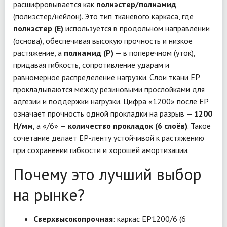
расшифровывается как
полиэстер/полиамид
(полиэстер/нейлон). Это тип тканевого каркаса, где
полиэстер (E)
используется в продольном направлении
(основа), обеспечивая высокую прочность и низкое
растяжение, а
полиамид (P)
— в поперечном (уток),
придавая гибкость, сопротивление ударам и
равномерное распределение нагрузки. Слои ткани EP
прокладываются между резиновыми прослойками для
адгезии и поддержки нагрузки. Цифра «1200» после EP
означает прочность одной прокладки на разрыв —
1200
Н/мм
, а «/6» —
количество прокладок (6 слоёв)
. Такое
сочетание делает EP-ленту устойчивой к растяжению
при сохранении гибкости и хорошей амортизации.
Почему это лучший выбор
на рынке?
Сверхвысокопрочная
: каркас EP1200/6 (6