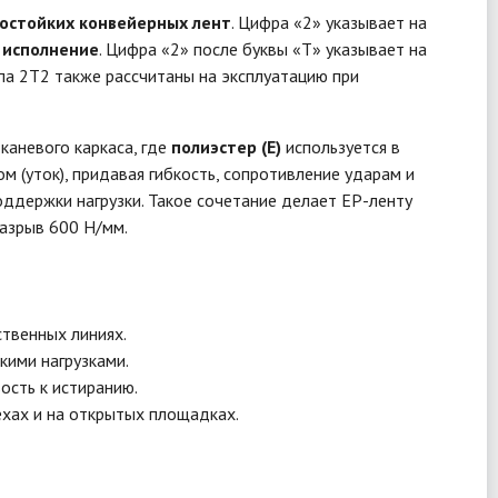
остойких конвейерных лент
. Цифра «2» указывает на
 исполнение
. Цифра «2» после буквы «Т» указывает на
ипа 2Т2 также рассчитаны на эксплуатацию при
тканевого каркаса, где
полиэстер (E)
используется в
м (уток), придавая гибкость, сопротивление ударам и
ддержки нагрузки. Такое сочетание делает EP-ленту
разрыв 600 Н/мм.
ственных линиях.
кими нагрузками.
ость к истиранию.
ехах и на открытых площадках.