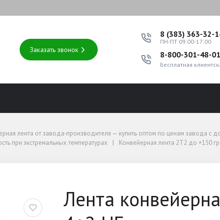
8 (383) 363-32-
ПН-ПТ 09:00-17:00
Заказать звонок
8-800-301-48-0
Бесплатная клиентск
оптом по ценам завода с доставкой по России
ерная лента от завода‑производителя — купить оптом по ценам завода с д
ть при экстремальных температурах
ость при экстремальных температурах
Конвейерная лента 2Т2 до +150 г
150-3-EP600/3 4+2 НБ
Лента конвейерна