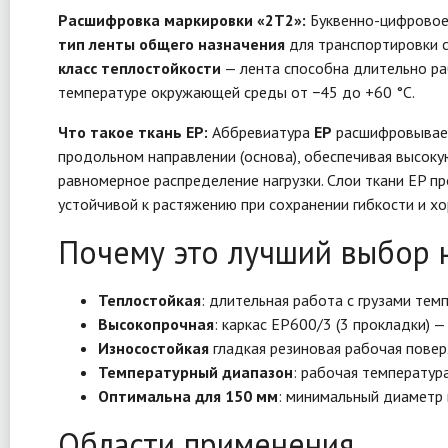
Расшифровка маркировки «2Т2»:
Буквенно-цифровое 
тип ленты общего назначения
для транспортировки с
класс теплостойкости
— лента способна длительно ра
температуре окружающей среды от −45 до +60 °C.
Что такое ткань EP:
Аббревиатура
EP
расшифровывае
продольном направлении (основа), обеспечивая высоку
равномерное распределение нагрузки. Слои ткани EP п
устойчивой к растяжению при сохранении гибкости и х
Почему это лучший выбор 
Теплостойкая
: длительная работа с грузами тем
Высокопрочная
: каркас EP600/3 (3 прокладки) 
Износостойкая
гладкая резиновая рабочая повер
Температурный диапазон
: рабочая температур
Оптимальна для 150 мм
: минимальный диаметр 
Области применения