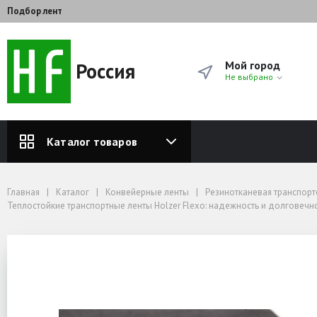
Подбор лент
Россия
Мой город
Не выбрано
Каталог товаров
Главная
Каталог
Конвейерные ленты
Резинотканевая транспортерная лента от завода‑производителя — купить 
Главная
Каталог
Конвейерные ленты
Резинотканевая транспорт
Теплостойкие транспортные ленты Holzer Flexo: надежность и долговечнос
Теплостойкие транспортные ленты Holzer Flexo: надежность и долговечн
Конвейерная лента 2Т2 до +150 градусов
Лента конвейерная 2Т2 150-3-EP600/3 4+2 НБ
Лента конвейерная 2Т2 