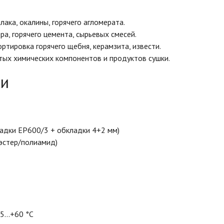
ака, окалины, горячего агломерата.
, горячего цемента, сырьевых смесей.
тировка горячего щебня, керамзита, извести.
ых химических компонентов и продуктов сушки.
ки
адки EP600/3 + обкладки 4+2 мм)
эстер/полиамид)
5…+60 °C