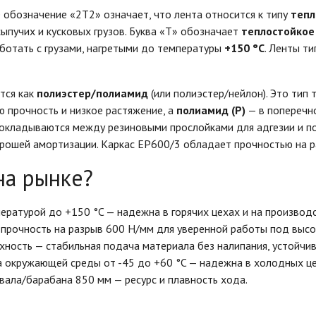
обозначение «2Т2» означает, что лента относится к типу
тепл
ыпучих и кусковых грузов. Буква «Т» обозначает
теплостойкое
ботать с грузами, нагретыми до температуры
+150 °C
. Ленты т
тся как
полиэстер/полиамид
(или полиэстер/нейлон). Это тип 
ю прочность и низкое растяжение, а
полиамид (P)
— в поперечно
рокладываются между резиновыми прослойками для адгезии и по
орошей амортизации. Каркас EP600/3 обладает прочностью на 
на рынке?
пературой до +150 °C — надежна в горячих цехах и на производ
— прочность на разрыв 600 Н/мм для уверенной работы под высо
хность — стабильная подача материала без налипания, устойчив
а окружающей среды от -45 до +60 °C — надежна в холодных ц
вала/барабана 850 мм — ресурс и плавность хода.