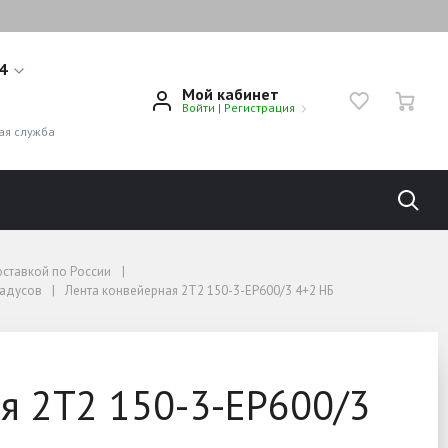
14
Мой кабинет
Войти
|
Регистрация
1
ая служба
оставкой по России
радусов
Лента конвейерная 2Т2 150-3-EP600/3 4+2 НБ
я 2Т2 150-3-EP600/3