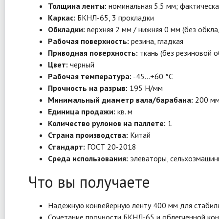
Толщина ленты:
номинальная 5.5 мм; фактическа
Каркас:
БКНЛ-65, 3 прокладки
Обкладки:
верхняя 2 мм / нижняя 0 мм (без обкла
Рабочая поверхность:
резина, гладкая
Приводная поверхность:
ткань (без резиновой о
Цвет:
черный
Рабочая температура:
-45…+60 °C
Прочность на разрыв:
195 Н/мм
Минимальный диаметр вала/барабана:
200 м
Единица продажи:
кв. м
Количество рулонов на паллете:
1
Страна производства:
Китай
Стандарт:
ГОСТ 20-2018
Среда использования:
элеваторы, сельхозмашины
Что вы получаете
Надежную конвейерную ленту 400 мм для стабиль
Сочетание прочности БКНЛ-65 и облегченной кон