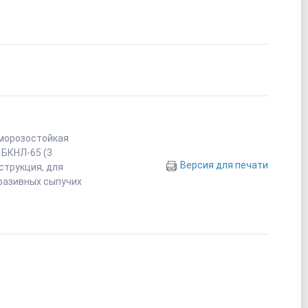
 морозостойкая
 БКНЛ-65 (3
Версия для печати
струкция, для
разивных сыпучих