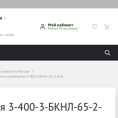
14
Мой кабинет
Войти
|
Регистрация
1
ая служба
оставкой по России
нта конвейерная 3-400-3-БКНЛ-65-2-0 НБ
я 3-400-3-БКНЛ-65-2-