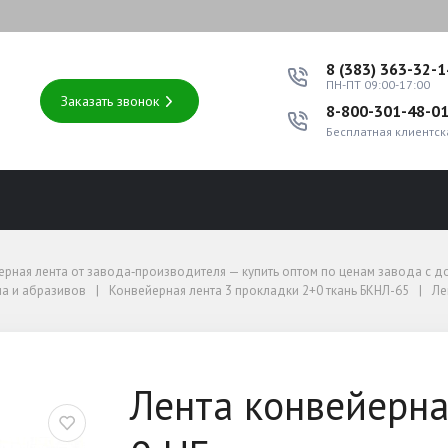
8 (383) 363-32-
ПН-ПТ 09:00-17:00
Заказать звонок
8-800-301-48-0
Бесплатная клиентск
оптом по ценам завода с доставкой по России
ерная лента от завода‑производителя — купить оптом по ценам завода с д
 и абразивов
а и абразивов
Конвейерная лента 3 прокладки 2+0 ткань БКНЛ-65
Ле
0-3-БКНЛ-65-2-0 НБ
Лента конвейерна