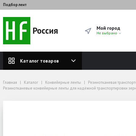
Подбор лент
Россия
Мой город
Не выбрано
Каталог товаров
Главная
Каталог
Конвейерные ленты
Резинотканевая транспортерная лента от завода‑производителя — купить 
Главная
Каталог
Конвейерные ленты
Резинотканевая транспорт
Резинотканевые конвейерные ленты для надёжной транспортировки зерна
Резинотканевые конвейерные ленты для надёжной транспортировки зерн
Конвейерная лента 3 прокладки 2+0 ткань БКНЛ-65
Лента конвейерная 3-400-3-БКНЛ-65-2-0 НБ
Лента конвейерная 3-40