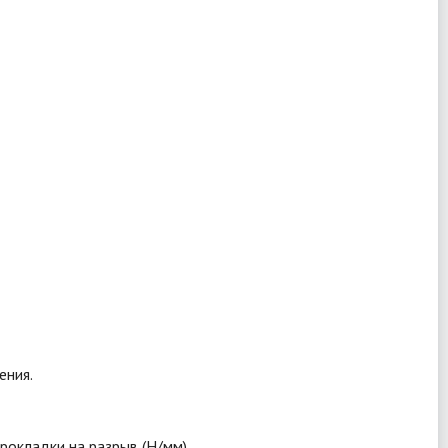
ения.
рокладки на разрыв (Н/мм).