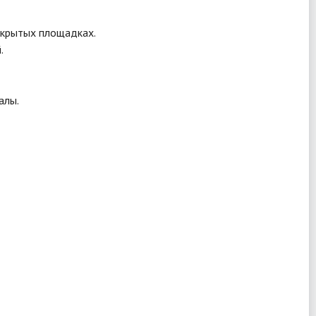
открытых площадках.
.
алы.