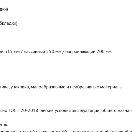
дки)
бкладки)
й 315 мм / пассивный 250 мм / направляющий 200 мм
стика, упаковка, малоабразивные и неабразивные материалы
сно ГОСТ 20-2018: легкие условия эксплуатации, общего назнач
док.
нированных нитей с лавсаном); 65 — прочность одной тканевой п