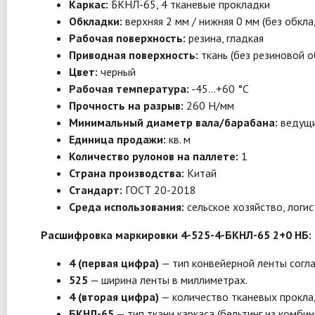
Каркас:
БКНЛ-65, 4 тканевые прокладки
Обкладки:
верхняя 2 мм / нижняя 0 мм (без обкла
Рабочая поверхность:
резина, гладкая
Приводная поверхность:
ткань (без резиновой о
Цвет:
черный
Рабочая температура:
-45…+60 °C
Прочность на разрыв:
260 Н/мм
Минимальный диаметр вала/барабана:
ведущи
Единица продажи:
кв. м
Количество рулонов на паллете:
1
Страна производства:
Китай
Стандарт:
ГОСТ 20-2018
Среда использования:
сельское хозяйство, логи
Расшифровка маркировки 4-525-4-БКНЛ-65 2+0 НБ:
4 (первая цифра)
— тип конвейерной ленты согла
525
— ширина ленты в миллиметрах.
4 (вторая цифра)
— количество тканевых прокла
БКНЛ-65
— тип ткани каркаса (бельтинг из комби