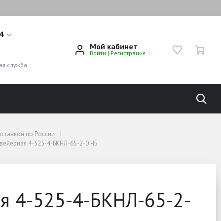
14
Мой кабинет
Войти
|
Регистрация
1
ая служба
оставкой по России
вейерная 4-525-4-БКНЛ-65-2-0 НБ
я 4-525-4-БКНЛ-65-2-