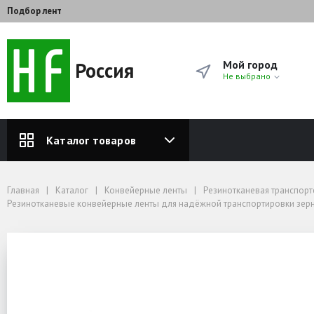
Подбор лент
Россия
Мой город
Не выбрано
Каталог товаров
Главная
Каталог
Конвейерные ленты
Резинотканевая транспортерная лента от завода‑производителя — купить 
Главная
Каталог
Конвейерные ленты
Резинотканевая транспорт
Резинотканевые конвейерные ленты для надёжной транспортировки зерна
Резинотканевые конвейерные ленты для надёжной транспортировки зерн
Конвейерная лента 4 прокладки ткань БКНЛ
Лента конвейерная 4-525-4-БКНЛ-65-2-0 НБ
Лента конвейерная 4-52