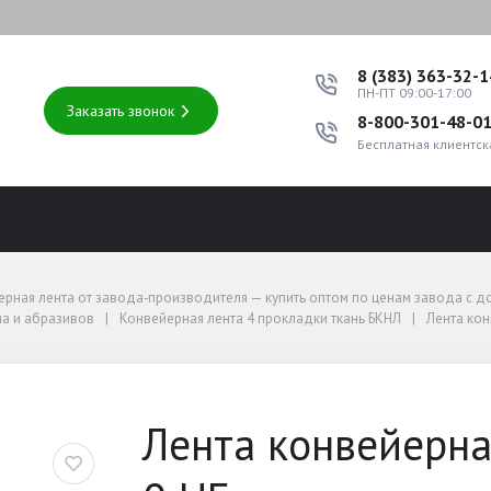
8 (383) 363-32-
ПН-ПТ 09:00-17:00
Заказать звонок
8-800-301-48-0
Бесплатная клиентск
оптом по ценам завода с доставкой по России
ерная лента от завода‑производителя — купить оптом по ценам завода с д
 и абразивов
а и абразивов
Конвейерная лента 4 прокладки ткань БКНЛ
Лента кон
5-4-БКНЛ-65-2-0 НБ
Лента конвейерна