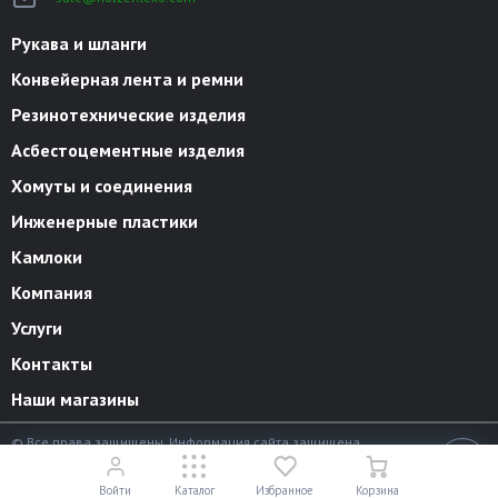
Рукава и шланги
Конвейерная лента и ремни
Резинотехнические изделия
Асбестоцементные изделия
Хомуты и соединения
Инженерные пластики
Камлоки
Компания
Услуги
Контакты
Наши магазины
© Все права защищены. Информация сайта защищена
законом об авторских правах.
18+
Разработано в
«АЛЬФА Системс»
Войти
Каталог
Избранное
Корзина