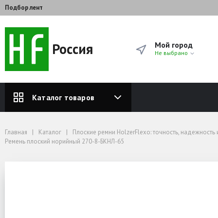
Подбор лент
Россия
Мой город
Не выбрано
Каталог товаров
Главная
Каталог
Плоские ремни HolzerFlexo: точность, надежность и долговечность для ва
Ремни для зерновых элеваторов (норийные ленты)
Главная
Каталог
Плоские ремни HolzerFlexo: точность, надежност
Ремни норийные 8 прокладок (8-9 мм)
Ремень плоский норийный 270-8-БКНЛ-65
Ремень плоский норийный 270-8-БКНЛ-65
Ремень плоский норийны