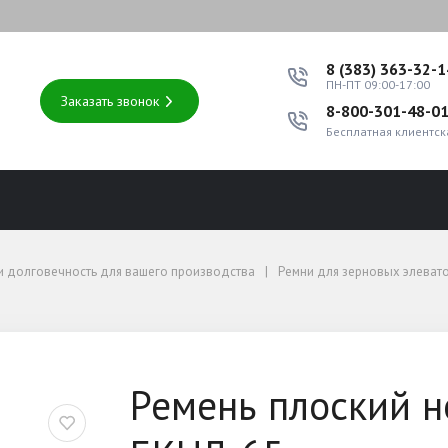
8 (383) 363-32-
ПН-ПТ 09:00-17:00
Заказать звонок
8-800-301-48-0
Бесплатная клиентск
шего производства
ь и долговечность для вашего производства
Ремни для зерновых элеват
й 270-8-БКНЛ-65
Ремень плоский н