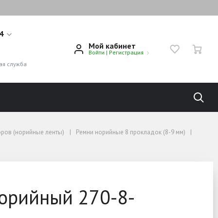
14
Мой кабинет
Войти
|
Регистрация
1
ая служба
оров (норийные ленты)
Ремни норийные 8 прокладок (8-9 мм)
орийный 270-8-