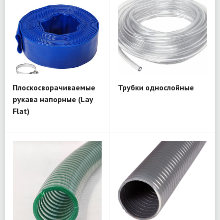
Плоскосворачиваемые
Трубки однослойные
рукава напорные (Lay
Flat)