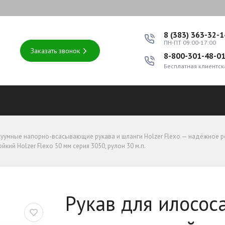
8 (383) 363-32-
ПН-ПТ 09:00-17:00
Заказать звонок
8-800-301-48-0
Бесплатная клиентск
ное решение для промышленных процессов
куумные напорно-всасывающие рукава и шланги Holzer Flexo — надёжное
ий Holzer Flexo 50 мм серия 3050, рулон 30 м.п.
 Holzer Flexo 50 мм серия 3050, рулон 30 м.п.
нный армированный металл
Рукав для илосос