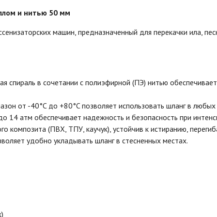
ллом и нитью 50 мм
сенизаторских машин, предназначенный для перекачки ила, песк
я спираль в сочетании с полиэфирной (ПЭ) нитью обеспечивает
он от -40°C до +80°C позволяет использовать шланг в любых 
о 14 атм обеспечивает надежность и безопасность при интенс
о композита (ПВХ, ТПУ, каучук), устойчив к истиранию, перегиб
воляет удобно укладывать шланг в стесненных местах.
)