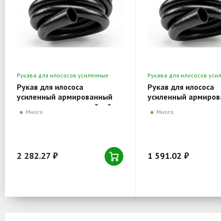
Рукава для илососов усиленные
Рукава для илососов уси
серия 3050
серия 3050
Рукав для илососа
Рукав для илососа
усиленный армированный
усиленный армиро
металлом морозостойкий
металлом и тканью
Много
Много
Holzer Flexo 102 мм серия
морозостойкий Holz
3050, рулон 30 м.п.
64 мм серия 3050, р
м.п.
2 282.27 ₽
1 591.02 ₽