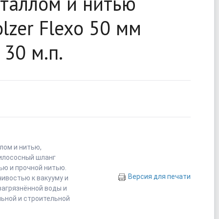
таллом и нитью
lzer Flexo 50 мм
 30 м.п.
лом и нитью,
 илососный шланг
ью и прочной нитью.
Версия для печати
чивостью к вакууму и
загрязнённой воды и
ьной и строительной