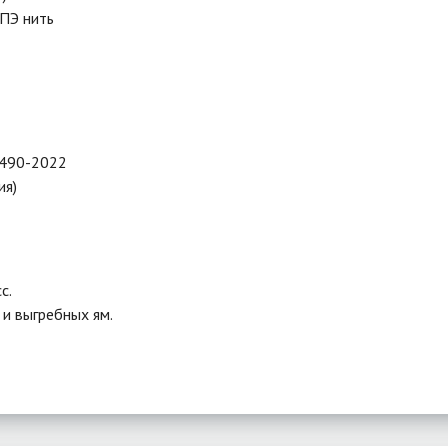
 ПЭ нить
6490-2022
ия)
с.
и выгребных ям.