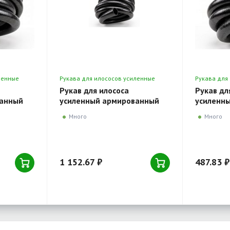
ленные
Рукава для илососов усиленные
Рукава для
серия 3050
серия 3050
Рукав для илососа
Рукав дл
ванный
усиленный армированный
усиленн
металлом и тканью
металло
Много
Много
er Flexo
морозостойкий Holzer Flexo
морозост
улон 30
64 мм серия 3050, рулон 30
32 мм се
м.п.
м.п.
1 152.67 ₽
487.83 ₽