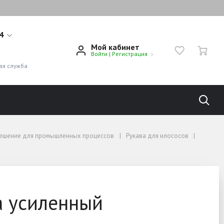
14
Мой кабинет
Войти
|
Регистрация
1
ая служба
 решение для промышленных процессов
Рукава для илососов
ом и нитью морозостойки
а усиленный