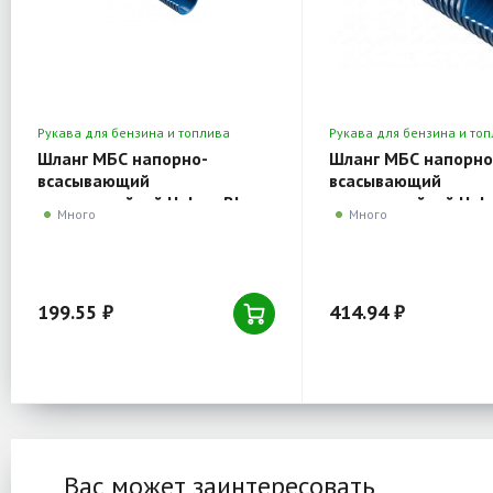
Рукава для бензина и топлива
Рукава для бензина и то
напорно-всасывающие
напорно-всасывающие
Шланг МБС напорно-
Шланг МБС напорно
всасывающий
всасывающий
морозостойкий Holzer Blue
морозостойкий Holz
Много
Много
Oil 25x33 мм, рулон 20 м.п.
Oil 40x49 мм, рулон 
199.55 ₽
414.94 ₽
Вас может заинтересовать