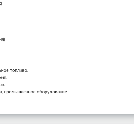
)
ия)
ьное топливо.
омп.
ов.
ка, промышленное оборудование.