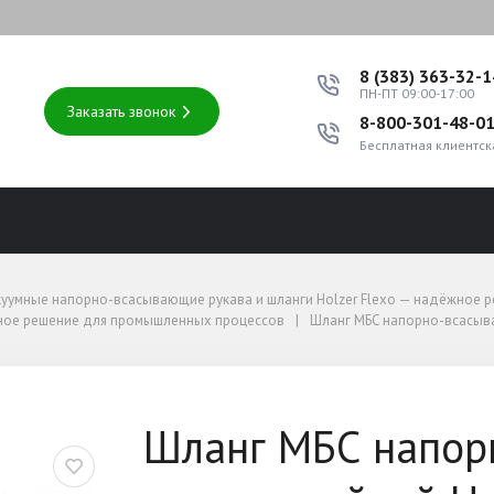
8 (383) 363-32-
ПН-ПТ 09:00-17:00
Заказать звонок
8-800-301-48-0
Бесплатная клиентск
ное решение для промышленных процессов
куумные напорно-всасывающие рукава и шланги Holzer Flexo — надёжное
ное решение для промышленных процессов
жное решение для промышленных процессов
Шланг МБС напорно-всасываю
рулон 20 м.п.
вающий морозостойкий Ho
Шланг МБС напор