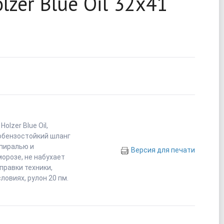
zer Blue Oil 32x41
lzer Blue Oil,
обензостойкий шланг
пиралью и
Версия для печати
орозе, не набухает
правки техники,
ловиях, рулон 20 пм.