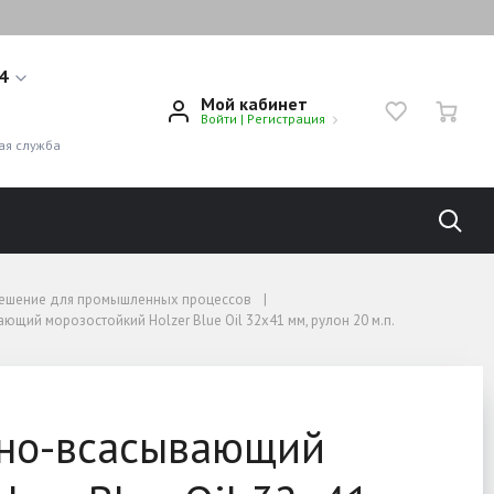
14
Мой кабинет
Войти
|
Регистрация
1
ая служба
 решение для промышленных процессов
щий морозостойкий Holzer Blue Oil 32x41 мм, рулон 20 м.п.
lzer Blue Oil 32x41 мм, 
но-всасывающий