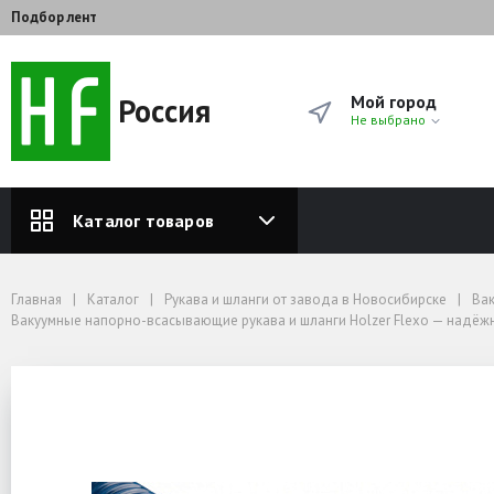
Подбор лент
Россия
Мой город
Не выбрано
Каталог товаров
Главная
Каталог
Рукава и шланги от завода в Новосибирске
Вакуумные напорно-всасывающие рукава и шланги Holzer Flexo — надёж
Главная
Каталог
Рукава и шланги от завода в Новосибирске
Ва
Вакуумные напорно-всасывающие рукава и шланги Holzer Flexo — надёж
Вакуумные напорно-всасывающие рукава и шланги Holzer Flexo — надё
Шланг МБС напорно-всасывающий морозостойкий Holzer Blue Oil 32x41 мм, 
Шланг МБС напорно-всасы