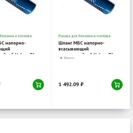
 бензина и топлива
Рукава для бензина и топлива
сасывающие
напорно-всасывающие
БС напорно-
Шланг МБС напорно-
ющий
всасывающий
ойкий Holzer Blue
морозостойкий Holzer Blue
Много
 мм, рулон 20 м.п.
Oil 102x114 мм, рулон 20
м.п.
₽
1 492.09 ₽