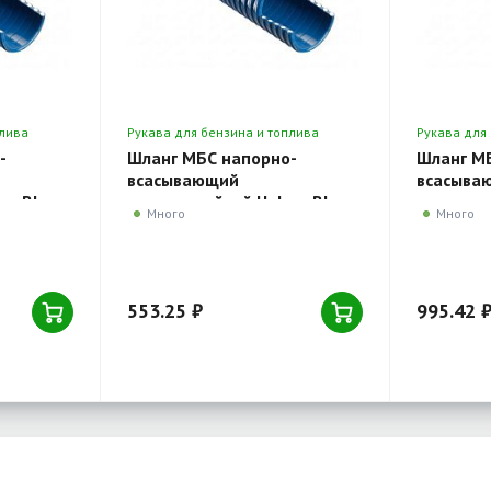
плива
Рукава для бензина и топлива
Рукава для
напорно-всасывающие
напорно-в
-
Шланг МБС напорно-
Шланг М
всасывающий
всасыва
er Blue
морозостойкий Holzer Blue
морозост
Много
Много
20 м.п.
Oil 50x60 мм, рулон 20 м.п.
Oil 76x88
553.25 ₽
995.42 